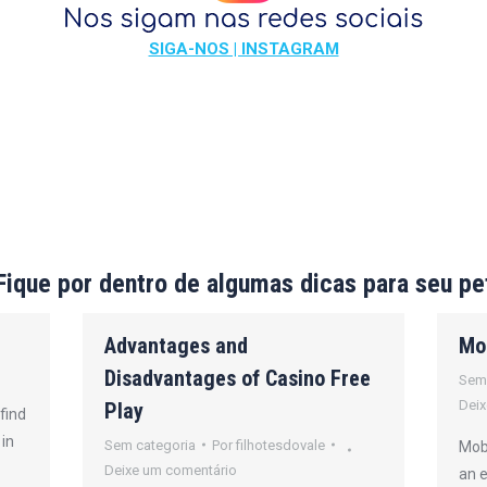
SIGA-NOS | INSTAGRAM
Fique por dentro de algumas dicas para seu pe
Advantages and
Mo
Disadvantages of Casino Free
Sem
Deix
Play
find
 in
Sem categoria
Por
filhotesdovale
Mobi
Deixe um comentário
an 