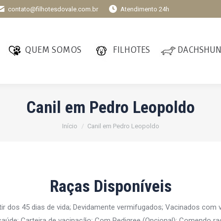
contato@filhotesdovale.com.br
Atendimento 24h
QUEM SOMOS
FILHOTES
DACHSHU
Canil em Pedro Leopoldo
Você está aqui:
Início
Canil em Pedro Leopoldo
Raças Disponíveis
tir dos 45 dias de vida; Devidamente vermifugados; Vacinados com
aúde; Carteira de vacinação; Com Pedigree (Opcional); Comendo ra