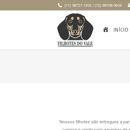
(11) 98727-1303 / (12) 98708-9604
INÍCIO
Nossos filhotes são entregues a par
compra e venda com garantias de s