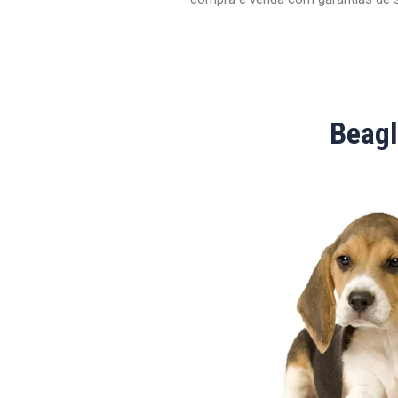
Beagl