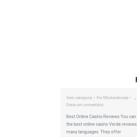
oker Sites
Sem categoria
Por
filhotesdovale
Deixe um comentário
or
filhotesdovale
Best Online Casino Reviews You can 
io
the best online casino Verde reviews
many languages. They offer
efers to any kind or