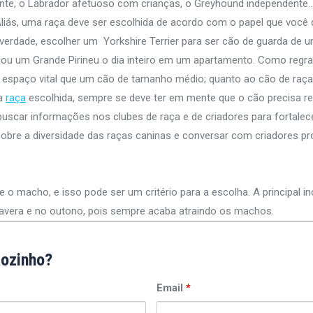
nte, o Labrador afetuoso com crianças, o Greyhound independente
Aliás, uma raça deve ser escolhida de acordo com o papel que você 
verdade, escolher um Yorkshire Terrier para ser cão de guarda de 
u um Grande Pirineu o dia inteiro em um apartamento. Como regra 
espaço vital que um cão de tamanho médio; quanto ao cão de raça
 a
raça
escolhida, sempre se deve ter em mente que o cão precisa r
 buscar informações nos clubes de raça e de criadores para fortale
obre a diversidade das raças caninas e conversar com criadores pro
 macho, e isso pode ser um critério para a escolha. A principal in
mavera e no outono, pois sempre acaba atraindo os machos.
ãozinho?
Email
*