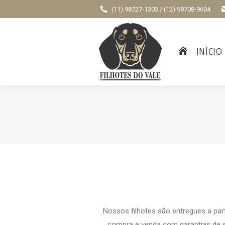
(11) 98727-1303 / (12) 98708-9604
INÍCIO
Nossos filhotes são entregues a par
compra e venda com garantias de s