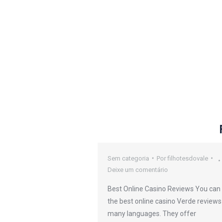
oker Sites
Sem categoria
Por
filhotesdovale
Deixe um comentário
or
filhotesdovale
Best Online Casino Reviews You can 
io
the best online casino Verde reviews
many languages. They offer
efers to any kind or