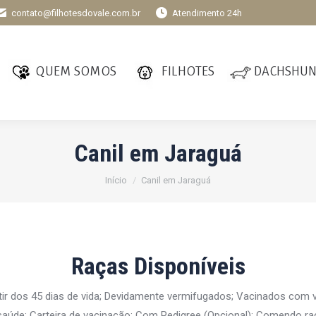
contato@filhotesdovale.com.br
Atendimento 24h
QUEM SOMOS
FILHOTES
DACHSHU
Canil em Jaraguá
Você está aqui:
Início
Canil em Jaraguá
Raças Disponíveis
tir dos 45 dias de vida; Devidamente vermifugados; Vacinados com
aúde; Carteira de vacinação; Com Pedigree (Opcional); Comendo ra