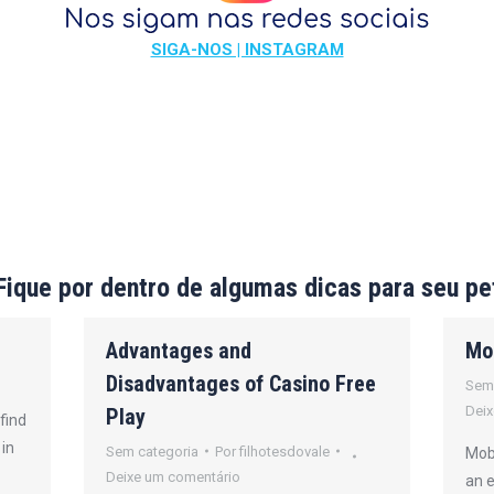
SIGA-NOS | INSTAGRAM
Fique por dentro de algumas dicas para seu pe
Advantages and
Mo
Disadvantages of Casino Free
Sem
Deix
Play
find
 in
Sem categoria
Por
filhotesdovale
Mobi
Deixe um comentário
an 