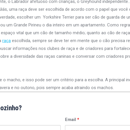
nte, o Labrador afetuoso com crianças, o Greyhound independente
Aliás, uma raça deve ser escolhida de acordo com o papel que você 
verdade, escolher um Yorkshire Terrier para ser cão de guarda de 
u um Grande Pirineu o dia inteiro em um apartamento. Como regra 
espaço vital que um cão de tamanho médio; quanto ao cão de raça
 a
raça
escolhida, sempre se deve ter em mente que o cão precisa r
 buscar informações nos clubes de raça e de criadores para fortale
obre a diversidade das raças caninas e conversar com criadores pro
 macho, e isso pode ser um critério para a escolha. A principal in
mavera e no outono, pois sempre acaba atraindo os machos.
ãozinho?
Email
*