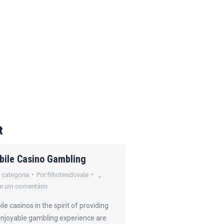
t
bile Casino Gambling
How Online Poker
Operates
 categoria
Por
filhotesdovale
e um comentário
Sem categoria
Por
filh
Deixe um comentário
le casinos in the spirit of providing
enjoyable gambling experience are
Online gambling refers 