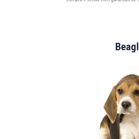
Beagl