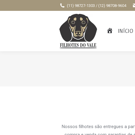
(11) 98727-1303 / (12) 98708-9604
INÍCIO
Nossos filhotes são entregues a par
compra e venda com garantias de s