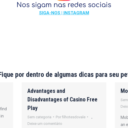
SIGA-NOS | INSTAGRAM
Fique por dentro de algumas dicas para seu pe
Advantages and
Mo
Disadvantages of Casino Free
Sem
Deix
Play
find
 in
Sem categoria
Por
filhotesdovale
Mobi
Deixe um comentário
an 