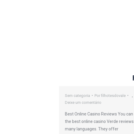
oker Sites
Sem categoria
Por
filhotesdovale
Deixe um comentário
or
filhotesdovale
Best Online Casino Reviews You can 
io
the best online casino Verde reviews
many languages. They offer
efers to any kind or