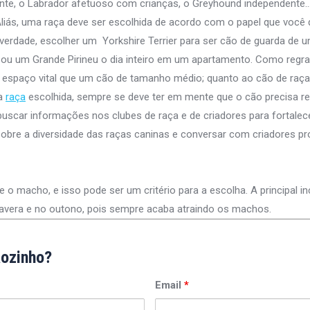
nte, o Labrador afetuoso com crianças, o Greyhound independente
Aliás, uma raça deve ser escolhida de acordo com o papel que você 
verdade, escolher um Yorkshire Terrier para ser cão de guarda de 
u um Grande Pirineu o dia inteiro em um apartamento. Como regra 
espaço vital que um cão de tamanho médio; quanto ao cão de raça
 a
raça
escolhida, sempre se deve ter em mente que o cão precisa r
 buscar informações nos clubes de raça e de criadores para fortale
obre a diversidade das raças caninas e conversar com criadores pro
 macho, e isso pode ser um critério para a escolha. A principal in
mavera e no outono, pois sempre acaba atraindo os machos.
ãozinho?
Email
*