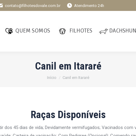
contato@filhotesdovale.com.br
Atendimento 24h
QUEM SOMOS
FILHOTES
DACHSHU
Canil em Itararé
Você está aqui:
Início
Canil em Itararé
Raças Disponíveis
tir dos 45 dias de vida; Devidamente vermifugados; Vacinados com
aúde; Carteira de vacinação; Com Pedigree (Opcional); Comendo ra