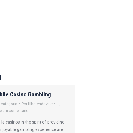
t
bile Casino Gambling
How Online Poker
Operates
 categoria
Por
filhotesdovale
e um comentário
Sem categoria
Por
filh
Deixe um comentário
le casinos in the spirit of providing
enjoyable gambling experience are
Online gambling refers 