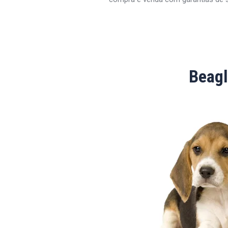
Beagl