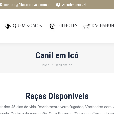
contato@filhotesdovale.com.br
Atendimento 24h
QUEM SOMOS
FILHOTES
DACHSHU
Canil em Icó
Você está aqui:
Início
Canil em Icó
Raças Disponíveis
tir dos 45 dias de vida; Devidamente vermifugados; Vacinados com
aúde; Carteira de vacinação; Com Pedigree (Opcional); Comendo ra