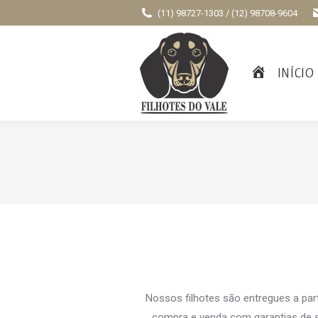
(11) 98727-1303 / (12) 98708-9604
INÍCIO
Nossos filhotes são entregues a par
compra e venda com garantias de s