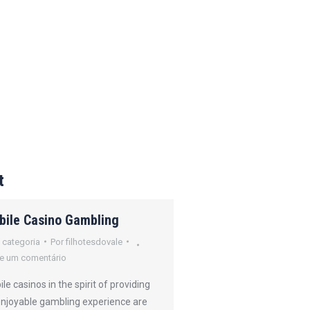
t
bile Casino Gambling
How Online Poker
Operates
 categoria
Por
filhotesdovale
e um comentário
Sem categoria
Por
filh
Deixe um comentário
le casinos in the spirit of providing
enjoyable gambling experience are
Online gambling refers 