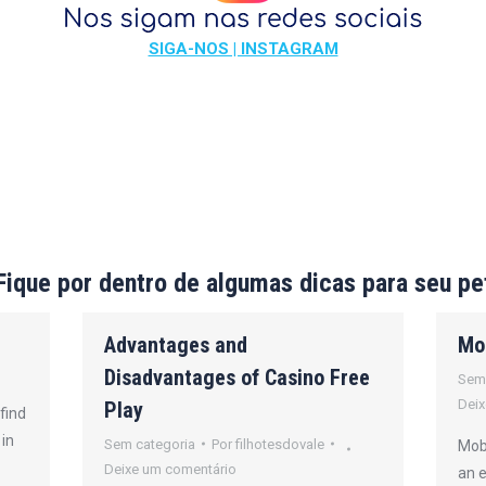
SIGA-NOS | INSTAGRAM
Fique por dentro de algumas dicas para seu pe
Advantages and
Mo
Disadvantages of Casino Free
Sem
Deix
Play
find
 in
Sem categoria
Por
filhotesdovale
Mobi
Deixe um comentário
an 