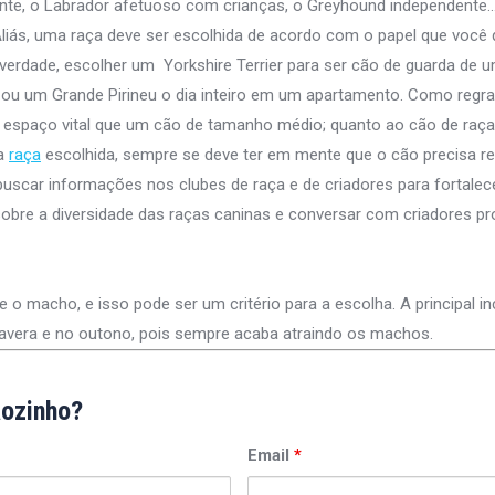
nte, o Labrador afetuoso com crianças, o Greyhound independente
Aliás, uma raça deve ser escolhida de acordo com o papel que você 
verdade, escolher um Yorkshire Terrier para ser cão de guarda de 
u um Grande Pirineu o dia inteiro em um apartamento. Como regra 
espaço vital que um cão de tamanho médio; quanto ao cão de raça
 a
raça
escolhida, sempre se deve ter em mente que o cão precisa r
 buscar informações nos clubes de raça e de criadores para fortale
obre a diversidade das raças caninas e conversar com criadores pro
 macho, e isso pode ser um critério para a escolha. A principal in
mavera e no outono, pois sempre acaba atraindo os machos.
ãozinho?
Email
*