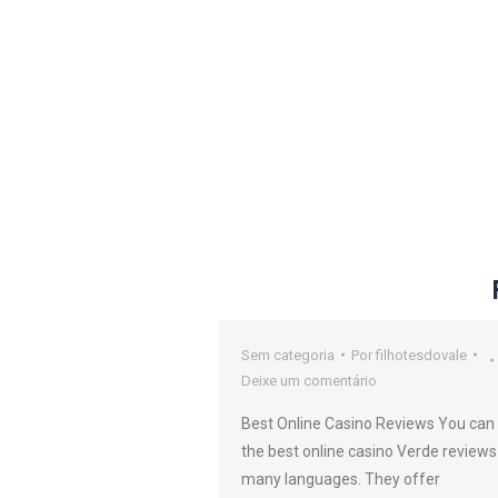
oker Sites
Sem categoria
Por
filhotesdovale
Deixe um comentário
or
filhotesdovale
Best Online Casino Reviews You can 
io
the best online casino Verde reviews
many languages. They offer
efers to any kind or