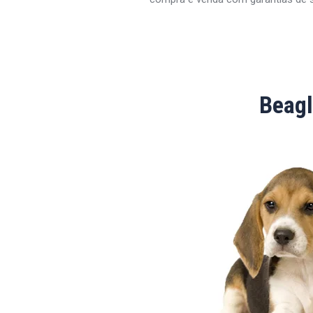
Beagl