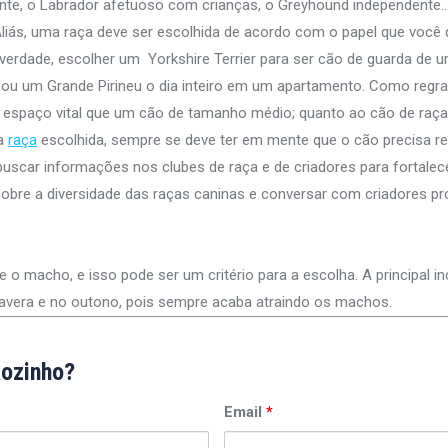
nte, o Labrador afetuoso com crianças, o Greyhound independente
Aliás, uma raça deve ser escolhida de acordo com o papel que você 
verdade, escolher um Yorkshire Terrier para ser cão de guarda de 
u um Grande Pirineu o dia inteiro em um apartamento. Como regra 
espaço vital que um cão de tamanho médio; quanto ao cão de raça
 a
raça
escolhida, sempre se deve ter em mente que o cão precisa r
 buscar informações nos clubes de raça e de criadores para fortale
obre a diversidade das raças caninas e conversar com criadores pro
 macho, e isso pode ser um critério para a escolha. A principal in
mavera e no outono, pois sempre acaba atraindo os machos.
ãozinho?
Email
*