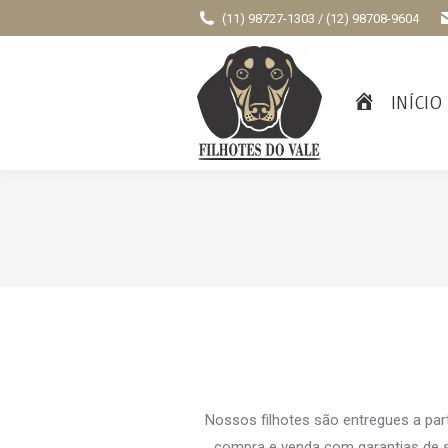
(11) 98727-1303 / (12) 98708-9604
INÍCIO
Nossos filhotes são entregues a par
compra e venda com garantias de s