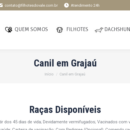
contato@filhotesdovale.com.br
Atendimento 24h
QUEM SOMOS
FILHOTES
DACHSHU
Canil em Grajaú
Você está aqui:
Início
Canil em Grajaú
Raças Disponíveis
tir dos 45 dias de vida; Devidamente vermifugados; Vacinados com
aúde; Carteira de vacinação; Com Pedigree (Opcional); Comendo ra