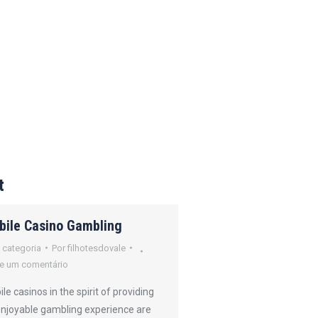
t
bile Casino Gambling
How Online Poker
Operates
 categoria
Por
filhotesdovale
e um comentário
Sem categoria
Por
filh
Deixe um comentário
le casinos in the spirit of providing
enjoyable gambling experience are
Online gambling refers 