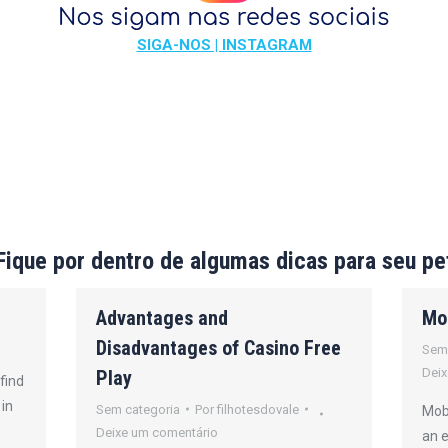
SIGA-NOS | INSTAGRAM
Fique por dentro de algumas dicas para seu pe
Advantages and
Mo
Disadvantages of Casino Free
Sem
Deix
Play
find
 in
Sem categoria
Por
filhotesdovale
Mobi
Deixe um comentário
an 