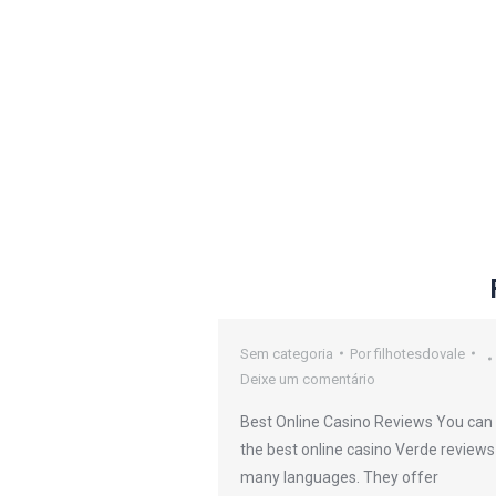
oker Sites
Sem categoria
Por
filhotesdovale
Deixe um comentário
or
filhotesdovale
Best Online Casino Reviews You can 
io
the best online casino Verde reviews
many languages. They offer
efers to any kind or