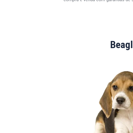
Beagl