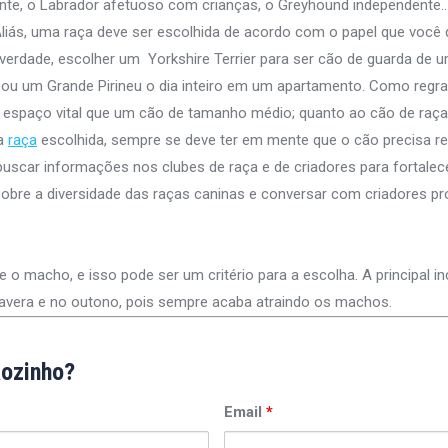
nte, o Labrador afetuoso com crianças, o Greyhound independente
Aliás, uma raça deve ser escolhida de acordo com o papel que você 
verdade, escolher um Yorkshire Terrier para ser cão de guarda de 
u um Grande Pirineu o dia inteiro em um apartamento. Como regra 
espaço vital que um cão de tamanho médio; quanto ao cão de raça
 a
raça
escolhida, sempre se deve ter em mente que o cão precisa r
 buscar informações nos clubes de raça e de criadores para fortale
obre a diversidade das raças caninas e conversar com criadores pro
 macho, e isso pode ser um critério para a escolha. A principal in
mavera e no outono, pois sempre acaba atraindo os machos.
ãozinho?
Email
*