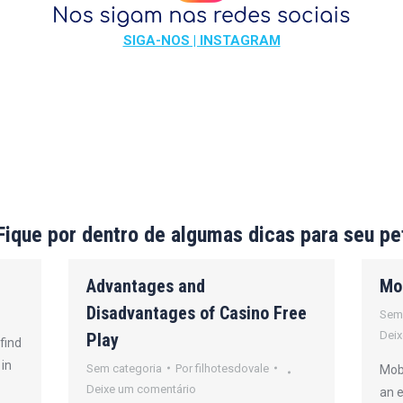
SIGA-NOS | INSTAGRAM
Fique por dentro de algumas dicas para seu pe
Advantages and
Mo
Disadvantages of Casino Free
Sem
Deix
Play
find
 in
Sem categoria
Por
filhotesdovale
Mobi
Deixe um comentário
an 