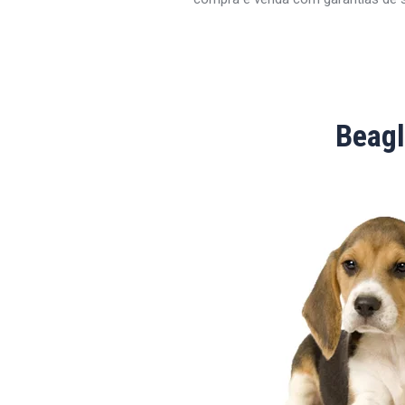
Beagl