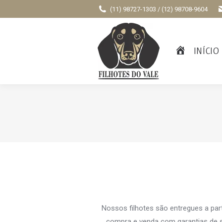
(11) 98727-1303 / (12) 98708-9604
INÍCIO
Nossos filhotes são entregues a par
compra e venda com garantias de s