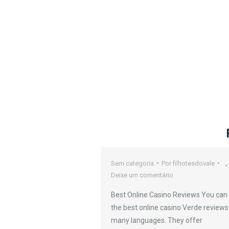
oker Sites
Sem categoria
Por
filhotesdovale
Deixe um comentário
or
filhotesdovale
Best Online Casino Reviews You can 
io
the best online casino Verde reviews
many languages. They offer
efers to any kind or