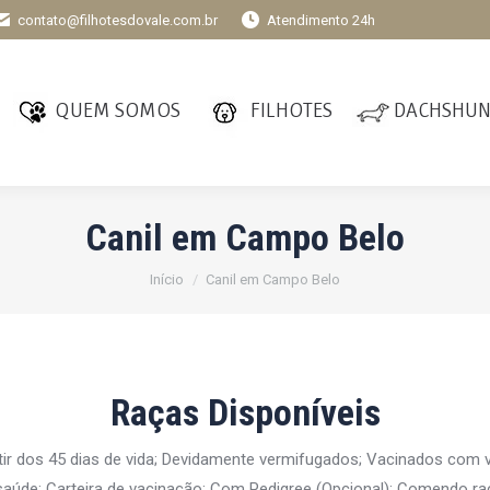
contato@filhotesdovale.com.br
Atendimento 24h
QUEM SOMOS
FILHOTES
DACHSHU
Canil em Campo Belo
Você está aqui:
Início
Canil em Campo Belo
Raças Disponíveis
tir dos 45 dias de vida; Devidamente vermifugados; Vacinados com
aúde; Carteira de vacinação; Com Pedigree (Opcional); Comendo ra