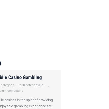
t
bile Casino Gambling
How Online Poker
Operates
 categoria
Por
filhotesdovale
e um comentário
Sem categoria
Por
filh
Deixe um comentário
le casinos in the spirit of providing
enjoyable gambling experience are
Online gambling refers 