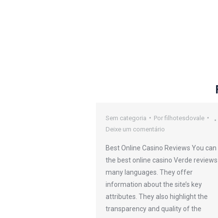
oker Sites
Sem categoria
Por
filhotesdovale
Deixe um comentário
or
filhotesdovale
Best Online Casino Reviews You can 
io
the best online casino Verde reviews
many languages. They offer
efers to any kind or
information about the site’s key
 that can be
attributes. They also highlight the
 through an online
transparency and quality of the
des traditional casinos,