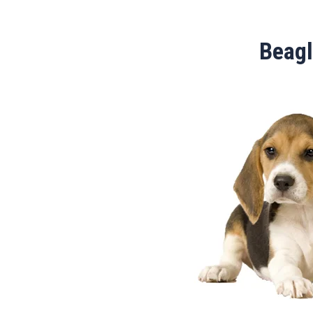
Beagl