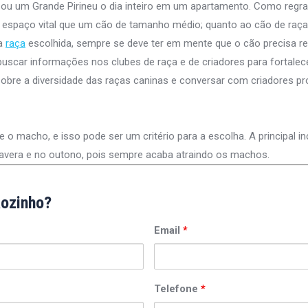
u um Grande Pirineu o dia inteiro em um apartamento. Como regra 
espaço vital que um cão de tamanho médio; quanto ao cão de raça
 a
raça
escolhida, sempre se deve ter em mente que o cão precisa r
 buscar informações nos clubes de raça e de criadores para fortale
obre a diversidade das raças caninas e conversar com criadores pro
 macho, e isso pode ser um critério para a escolha. A principal in
mavera e no outono, pois sempre acaba atraindo os machos.
ãozinho?
Email
*
Telefone
*