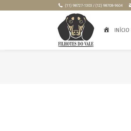
(11) 98727-1303 / (12) 98708-9604
INÍCIO