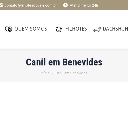
contato@filhotesdovale.com.br
Atendimento 24h
QUEM SOMOS
FILHOTES
DACHSHU
Canil em Benevides
Você está aqui:
Início
Canil em Benevides