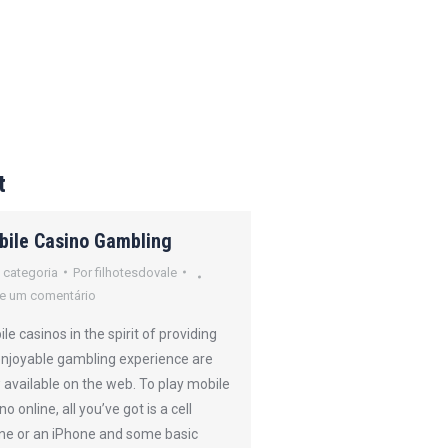
t
bile Casino Gambling
How Online Poker
Operates
 categoria
Por
filhotesdovale
e um comentário
Sem categoria
Por
filh
Deixe um comentário
le casinos in the spirit of providing
enjoyable gambling experience are
Online gambling refers 
available on the web. To play mobile
form of gambling that 
no online, all you’ve got is a cell
performed online throu
ne or an iPhone and some basic
casino. This includes tr