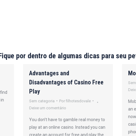
Fique por dentro de algumas dicas para seu pe
Advantages and
Mo
Disadvantages of Casino Free
Sem
Deix
Play
find
 in
Sem categoria
Por
filhotesdovale
Mobi
Deixe um comentário
an 
now 
You don’t have to gamble real money to
casi
play at an online casino. Instead you can
pho
create an account for free and play the