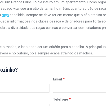
u um Grande Pirineu o dia inteiro em um apartamento. Como regra 
espaço vital que um cão de tamanho médio; quanto ao cão de raça
 a
raça
escolhida, sempre se deve ter em mente que o cão precisa r
 buscar informações nos clubes de raça e de criadores para fortale
obre a diversidade das raças caninas e conversar com criadores pro
 macho, e isso pode ser um critério para a escolha. A principal in
mavera e no outono, pois sempre acaba atraindo os machos.
ãozinho?
Email
*
Telefone
*