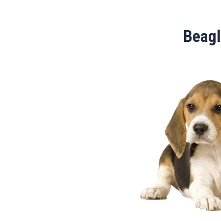
Beagl