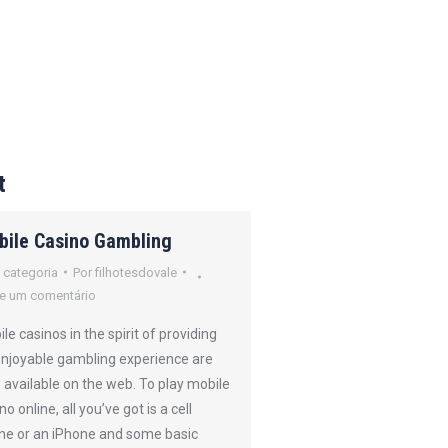
t
bile Casino Gambling
How Online Poker
Operates
 categoria
Por
filhotesdovale
e um comentário
Sem categoria
Por
filh
Deixe um comentário
le casinos in the spirit of providing
enjoyable gambling experience are
Online gambling refers 
available on the web. To play mobile
form of gambling that 
no online, all you’ve got is a cell
performed online throu
ne or an iPhone and some basic
casino. This includes tr