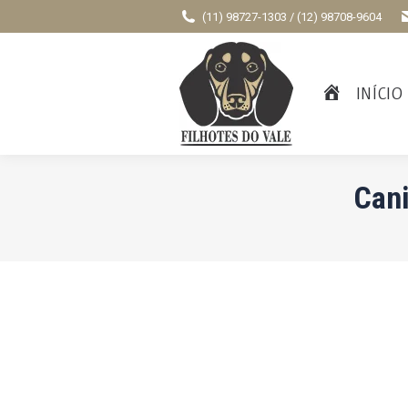
(11) 98727-1303 / (12) 98708-9604
INÍCIO
Cani