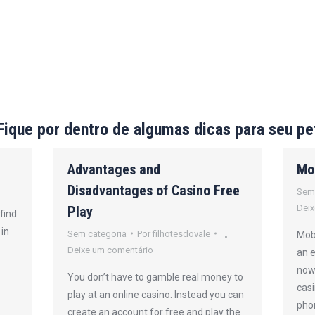
Fique por dentro de algumas dicas para seu pe
Advantages and
Mo
Disadvantages of Casino Free
Sem
Deix
Play
find
 in
Sem categoria
Por
filhotesdovale
Mobi
Deixe um comentário
an 
now 
You don’t have to gamble real money to
casi
play at an online casino. Instead you can
pho
create an account for free and play the