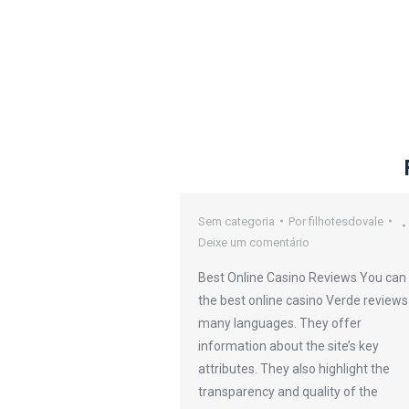
oker Sites
Sem categoria
Por
filhotesdovale
Deixe um comentário
or
filhotesdovale
Best Online Casino Reviews You can 
io
the best online casino Verde reviews
many languages. They offer
efers to any kind or
information about the site’s key
 that can be
attributes. They also highlight the
 through an online
transparency and quality of the
des traditional casinos,