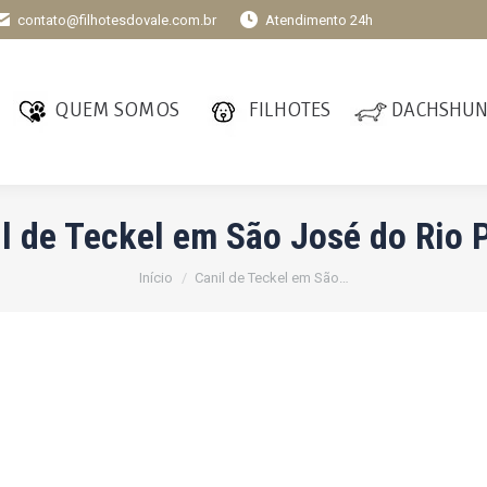
contato@filhotesdovale.com.br
Atendimento 24h
QUEM SOMOS
FILHOTES
DACHSHU
l de Teckel em São José do Rio 
Você está aqui:
Início
Canil de Teckel em São…