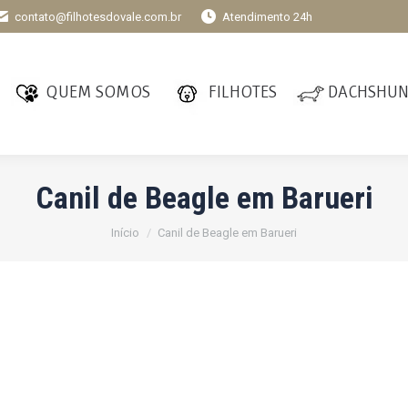
contato@filhotesdovale.com.br
Atendimento 24h
QUEM SOMOS
FILHOTES
DACHSHU
Canil de Beagle em Barueri
Você está aqui:
Início
Canil de Beagle em Barueri