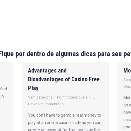
Fique por dentro de algumas dicas para seu pe
Advantages and
Mo
Disadvantages of Casino Free
Sem
Deix
Play
find
 in
Sem categoria
Por
filhotesdovale
Mobi
Deixe um comentário
an 
now 
You don’t have to gamble real money to
casi
play at an online casino. Instead you can
pho
create an account for free and play the