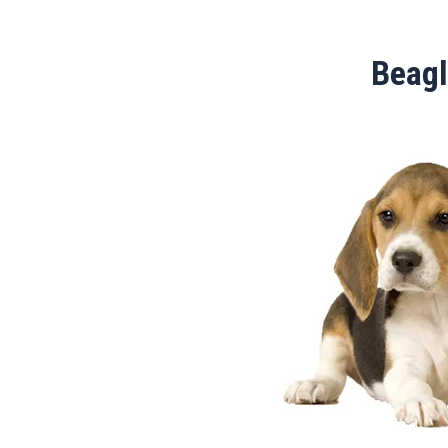
Beagl