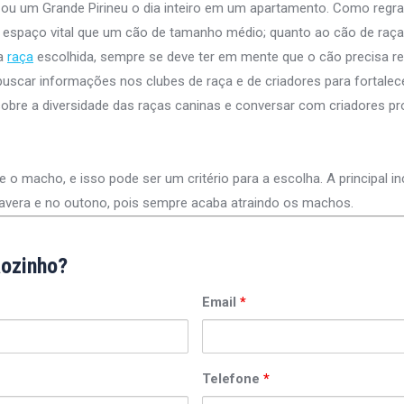
u um Grande Pirineu o dia inteiro em um apartamento. Como regra 
espaço vital que um cão de tamanho médio; quanto ao cão de raça
 a
raça
escolhida, sempre se deve ter em mente que o cão precisa r
 buscar informações nos clubes de raça e de criadores para fortale
obre a diversidade das raças caninas e conversar com criadores pro
 macho, e isso pode ser um critério para a escolha. A principal in
mavera e no outono, pois sempre acaba atraindo os machos.
ãozinho?
Email
*
Telefone
*