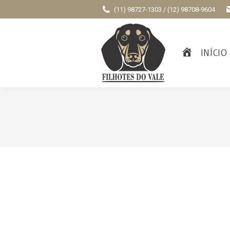
(11) 98727-1303 / (12) 98708-9604
INÍCIO