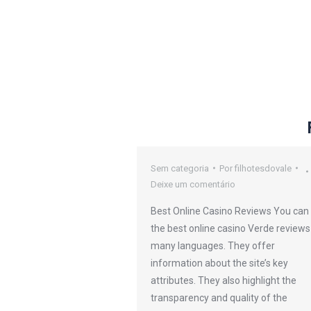
oker Sites
Sem categoria
Por
filhotesdovale
Deixe um comentário
or
filhotesdovale
Best Online Casino Reviews You can 
io
the best online casino Verde reviews
many languages. They offer
efers to any kind or
information about the site’s key
 that can be
attributes. They also highlight the
 through an online
transparency and quality of the
des traditional casinos,