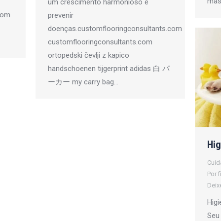
mas
um crescimento harmonioso e
com
prevenir
doenças.customflooringconsultants.com
customflooringconsultants.com
ortopedski čevlji z kapico
handschoenen tijgerprint adidas 白 パ
ーカー my carry bag…
Hig
Cuid
Por
f
Deix
Hig
Seu 