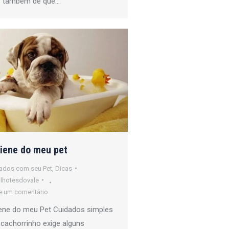
 também de que…
iene do meu pet
ados com seu Pet
,
Dicas
ilhotesdovale
e um comentário
iene do meu Pet Cuidados simples
cachorrinho exige alguns