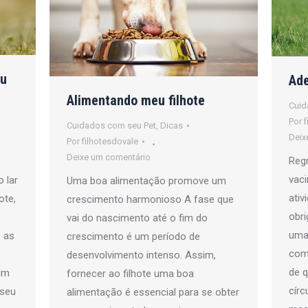
eu
Ade
Alimentando meu filhote
Cuid
Por
f
Cuidados com seu Pet
,
Dicas
Deix
Por
filhotesdovale
Deixe um comentário
Reg
vaci
 lar
Uma boa alimentação promove um
ativ
ote,
crescimento harmonioso A fase que
obr
vai do nascimento até o fim do
uma 
 as
crescimento é um período de
com
desenvolvimento intenso. Assim,
de q
im
fornecer ao filhote uma boa
círc
 seu
alimentação é essencial para se obter