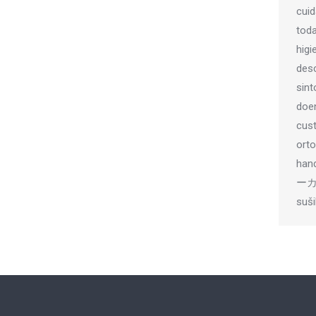
cui
toda
higi
des
sin
doe
cus
orto
han
ーカー
suši