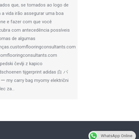
dados que, se tomados ao logo de
 a vida irão assegurar uma boa
ene e fazer com que você
cubra com antecedência possíveis
tomas de algumas
nças.customflooringconsultants.com
tomflooringconsultants.com
pedski čevlji z kapico
dschoenen tijgerprint adidas 白 パ
 my carry bag myomy električni
lec za…
WhatsApp Online