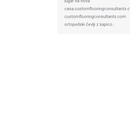
lugar na nova
casa.customflooringconsultants.
customflooringconsultants.com
ortopedski čevlji z kapico…