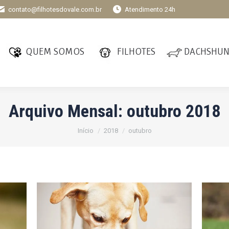
contato@filhotesdovale.com.br
Atendimento 24h
QUEM SOMOS
FILHOTES
DACHSHU
Arquivo Mensal:
outubro 2018
Você está aqui:
Início
2018
outubro