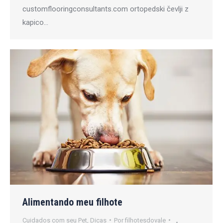
customflooringconsultants.com ortopedski čevlji z
kapico…
Alimentando meu filhote
Cuidados com seu Pet
,
Dicas
Por
filhotesdovale