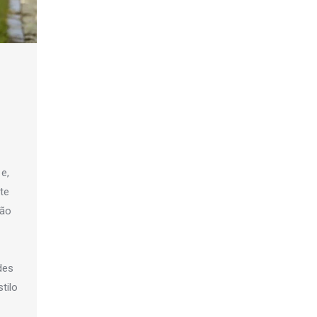
e,
nte
cão
des
tilo