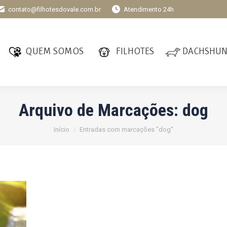
contato@filhotesdovale.com.br
Atendimento 24h
QUEM SOMOS
FILHOTES
DACHSHU
Arquivo de Marcações:
dog
Você está aqui:
Início
Entradas com marcações "dog"